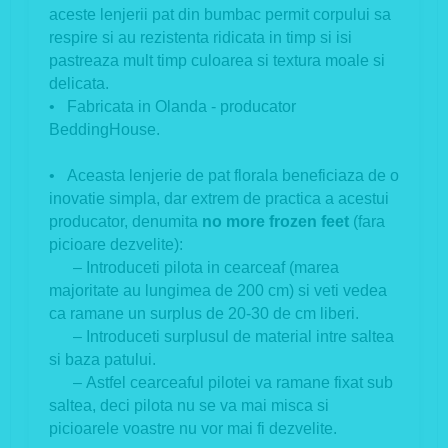
aceste lenjerii pat din bumbac permit corpului sa
respire si au rezistenta ridicata in timp si isi
pastreaza mult timp culoarea si textura moale si
delicata.
• Fabricata in Olanda - producator
BeddingHouse.
• Aceasta lenjerie de pat florala beneficiaza de o
inovatie simpla, dar extrem de practica a acestui
producator, denumita
no more frozen feet
(fara
picioare dezvelite):
– Introduceti pilota in cearceaf (marea
majoritate au lungimea de 200 cm) si veti vedea
ca ramane un surplus de 20-30 de cm liberi.
– Introduceti surplusul de material intre saltea
si baza patului.
– Astfel cearceaful pilotei va ramane fixat sub
saltea, deci pilota nu se va mai misca si
picioarele voastre nu vor mai fi dezvelite.