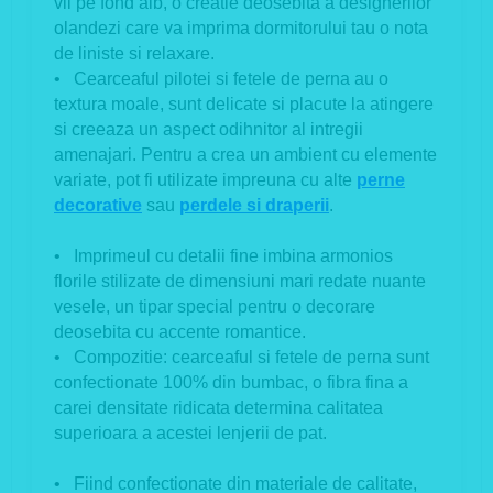
vii pe fond alb, o creatie deosebita a designerilor
olandezi care va imprima dormitorului tau o nota
de liniste si relaxare.
• Cearceaful pilotei si fetele de perna au o
textura moale, sunt delicate si placute la atingere
si creeaza un aspect odihnitor al intregii
amenajari. Pentru a crea un ambient cu elemente
variate, pot fi utilizate impreuna cu alte
perne
decorative
sau
perdele si draperii
.
• Imprimeul cu detalii fine imbina armonios
florile stilizate de dimensiuni mari redate nuante
vesele, un tipar special pentru o decorare
deosebita cu accente romantice.
• Compozitie: cearceaful si fetele de perna sunt
confectionate 100% din bumbac, o fibra fina a
carei densitate ridicata determina calitatea
superioara a acestei lenjerii de pat.
• Fiind confectionate din materiale de calitate,