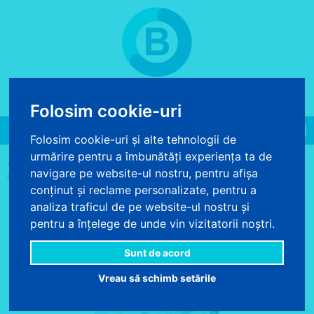
COS DE CUMPARATURI
0 produse - 0.00 lei
Folosim cookie-uri
Toggle
Folosim cookie-uri și alte tehnologii de
navigation
urmărire pentru a îmbunătăți experiența ta de
>
>
>
ACASA
DECORATIUNI TEXTILE
LENJERII DE PAT
LENJERIE DE
navigare pe website-ul nostru, pentru afișa
PAT FLORALA DIN BUMBAC
conținut și reclame personalizate, pentru a
analiza traficul de pe website-ul nostru și
pentru a înțelege de unde vin vizitatorii noștri.
Sunt de acord
Vreau să schimb setările