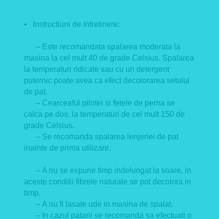
• Instructiuni de intretinere:
– Este recomandata spalarea moderata la
masina la cel mult 40 de grade Celsius. Spalarea
la temperaturi ridicate sau cu un detergent
puternic poate avea ca efect decolorarea setului
de pat.
– Cearceaful pilotei si fetele de perna se
calca pe dos, la temperaturi de cel mult 150 de
grade Celsius.
– Se recomanda spalarea lenjeriei de pat
inainte de prima utilizare.
– A nu se expune timp indelungat la soare, in
aceste conditii fibrele naturale se pot decolora in
timp.
– A nu fi lasate ude in masina de spalat.
– In cazul patarii se recomanda sa efectuati o