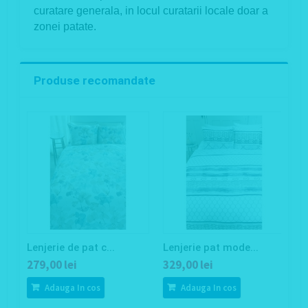
curatare generala, in locul curatarii locale doar a
zonei patate.
Produse recomandate
Lenjerie de pat c...
Lenjerie pat mode...
Le
279,00 lei
329,00 lei
3
Adauga In cos
Adauga In cos