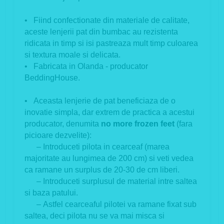
• Fiind confectionate din materiale de calitate,
aceste lenjerii pat din bumbac au rezistenta
ridicata in timp si isi pastreaza mult timp culoarea
si textura moale si delicata.
• Fabricata in Olanda - producator
BeddingHouse.
• Aceasta lenjerie de pat beneficiaza de o
inovatie simpla, dar extrem de practica a acestui
producator, denumita
no more frozen feet
(fara
picioare dezvelite):
– Introduceti pilota in cearceaf (marea
majoritate au lungimea de 200 cm) si veti vedea
ca ramane un surplus de 20-30 de cm liberi.
– Introduceti surplusul de material intre saltea
si baza patului.
– Astfel cearceaful pilotei va ramane fixat sub
saltea, deci pilota nu se va mai misca si