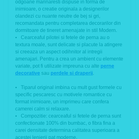
odgoane marinaresti dispuse in forma de
inimioare, o creatie originala a designerilor
olandezi cu nuante neutre de bej si gri,
recomandata pentru completarea decorarilor din
dormitoare de tineret amenajate in stil Modern.
• Cearceaful pilotei si fetele de perna au o
textura moale, sunt delicate si placute la atingere
si creeaza un aspect odihnitor al intregii
amenajari. Pentru a crea un ambient cu elemente
variate, pot fi utilizate impreuna cu alte
perne
decorative
sau
perdele si draperii
.
• Tiparul original imbina cu mult gust formele cu
specific pescaresc cu motivele romantice cu
format inimioare, un imprimeu care confera
camerei calm si relaxare.
• Compozitie: cearceaful si fetele de perna sunt
confectionate 100% din bumbac, o fibra fina a
carei densitate determina calitatea superioara a
acestei lenjerii pat moderne.