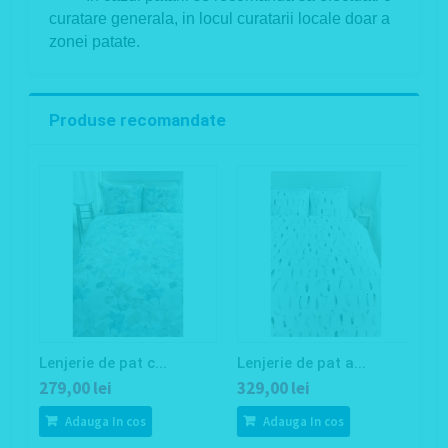
curatare generala, in locul curatarii locale doar a
zonei patate.
Produse recomandate
Lenjerie de pat c...
Lenjerie de pat a...
L
279,00 lei
329,00 lei
2
Adauga In cos
Adauga In cos