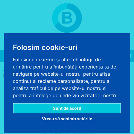
COS DE CUMPARATURI
0 produse - 0.00 lei
Folosim cookie-uri
Toggle
Folosim cookie-uri și alte tehnologii de
navigation
urmărire pentru a îmbunătăți experiența ta de
>
>
>
ACASA
DECORATIUNI TEXTILE
LENJERII DE PAT
LENJERIE PAT
navigare pe website-ul nostru, pentru afișa
MODERNA CU PLASE PESCARESTI
conținut și reclame personalizate, pentru a
analiza traficul de pe website-ul nostru și
pentru a înțelege de unde vin vizitatorii noștri.
Sunt de acord
Vreau să schimb setările