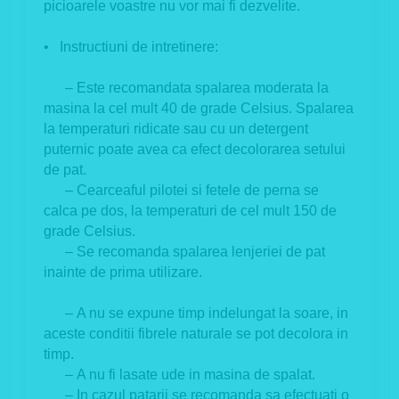
picioarele voastre nu vor mai fi dezvelite.
• Instructiuni de intretinere:
– Este recomandata spalarea moderata la
masina la cel mult 40 de grade Celsius. Spalarea
la temperaturi ridicate sau cu un detergent
puternic poate avea ca efect decolorarea setului
de pat.
– Cearceaful pilotei si fetele de perna se
calca pe dos, la temperaturi de cel mult 150 de
grade Celsius.
– Se recomanda spalarea lenjeriei de pat
inainte de prima utilizare.
– A nu se expune timp indelungat la soare, in
aceste conditii fibrele naturale se pot decolora in
timp.
– A nu fi lasate ude in masina de spalat.
– In cazul patarii se recomanda sa efectuati o