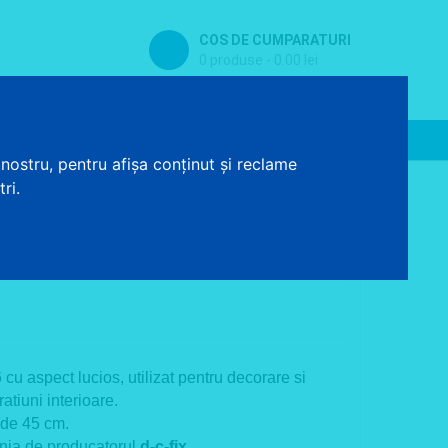
COS DE CUMPARATURI
0 produse - 0.00 lei
Contact
Baterii sanitare
nostru, pentru afișa conținut și reclame
ri.
lucios 45 cm
cu aspect lucios, utilizat pentru decorare si
tiuni interioare.
 de 45 cm.
nia de producatorul
d-c-fix
.