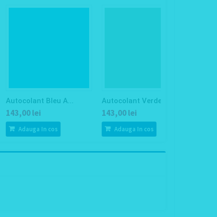
Autocolant Bleu A...
Autocolant Verde ...
Autoc
143,00 lei
143,00 lei
143,0
Adauga In cos
Adauga In cos
Ad