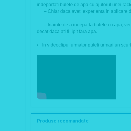
indepartati bulele de apa cu ajutorul unei racl
– Chiar daca aveti experienta in aplicare de f
– Inainte de a indeparta bulele cu apa, verifi
decat daca ati fi lipit fara apa.
• In videoclipul urmator puteti urmari un scurt 
Produse recomandate