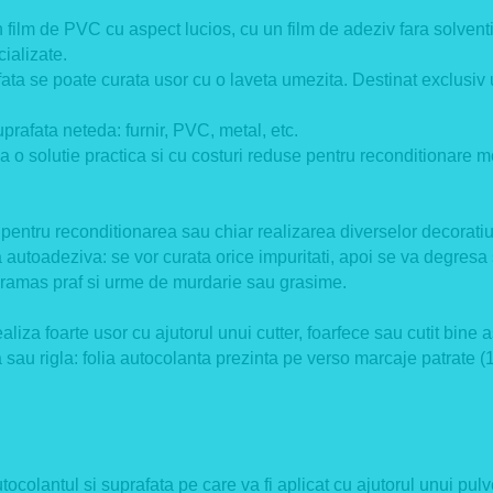
 film de PVC cu aspect lucios, cu un film de adeziv fara solventi
cializate.
ta se poate curata usor cu o laveta umezita. Destinat exclusiv util
uprafata neteda: furnir, PVC, metal, etc.
solutie practica si cu costuri reduse pentru reconditionare mob
si pentru reconditionarea sau chiar realizarea diverselor decoratiu
a autoadeziva: se vor curata orice impuritati, apoi se va degresa 
u ramas praf si urme de murdarie sau grasime.
iza foarte usor cu ajutorul unui cutter, foarfece sau cutit bine as
sau rigla: folia autocolanta prezinta pe verso marcaje patrate (1
olantul si suprafata pe care va fi aplicat cu ajutorul unui pulver