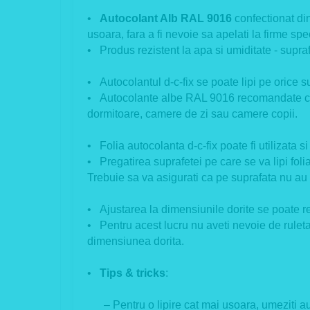
•
Autocolant Alb RAL 9016
confectionat din
usoara, fara a fi nevoie sa apelati la firme spe
• Produs rezistent la apa si umiditate - suprafa
• Autocolantul d-c-fix se poate lipi pe orice s
• Autocolante albe RAL 9016 recomandate ca o 
dormitoare, camere de zi sau camere copii.
• Folia autocolanta d-c-fix poate fi utilizata 
• Pregatirea suprafetei pe care se va lipi foli
Trebuie sa va asigurati ca pe suprafata nu a
• Ajustarea la dimensiunile dorite se poate real
• Pentru acest lucru nu aveti nevoie de ruleta 
dimensiunea dorita.
•
Tips & tricks
:
– Pentru o lipire cat mai usoara, umeziti autoc