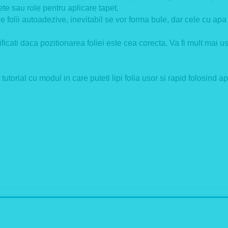
ete sau role pentru aplicare tapet.
olii autoadezive, inevitabil se vor forma bule, dar cele cu apa 
cati daca pozitionarea foliei este cea corecta. Va fi mult mai us
tutorial cu modul in care puteti lipi folia usor si rapid folosind a