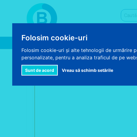
Folosim cookie-uri
Acasa
Despre noi
Produse
Folosim cookie-uri și alte tehnologii de urmărire 
>
>
>
personalizate, pentru a analiza traficul de pe websi
ACASA
AUTOCOLANT
AUTOCOLANT COLORAT UNI
Sunt de acord
Vreau să schimb setările