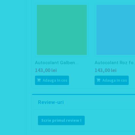
Autocolant Galben...
Autocolant Roz fo..
143,00 lei
143,00 lei
Adauga In cos
Adauga In cos
Review-uri
Scrie primul review !