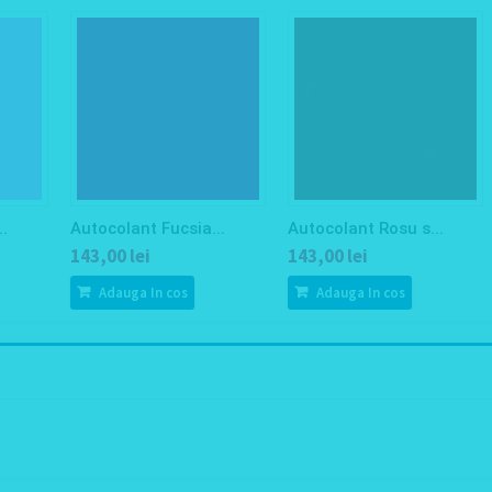
.
Autocolant Fucsia...
Autocolant Rosu s...
143,00 lei
143,00 lei
Adauga In cos
Adauga In cos