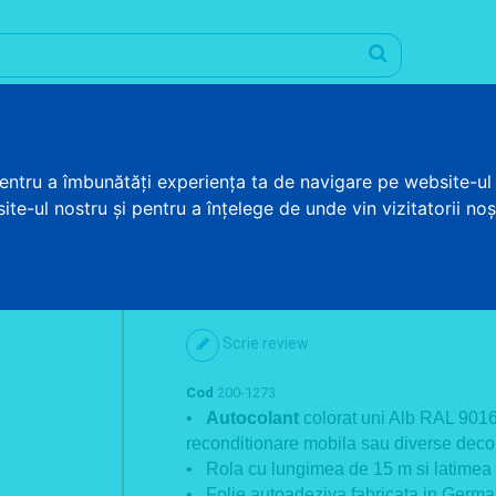
Promotii
Informatii utile
Blog
Contul meu
pentru a îmbunătăți experiența ta de navigare pe website-ul 
te-ul nostru și pentru a înțelege de unde vin vizitatorii noșt
AUTOCOLANT ALB RAL 9016 LUCIOS 45 CM
Autocolant Alb RAL 9016 
Scrie review
Cod
200-1273
•
Autocolant
colorat uni Alb RAL 9016 
reconditionare mobila sau diverse decora
• Rola cu lungimea de 15 m si latimea
• Folie autoadeziva fabricata in Germa