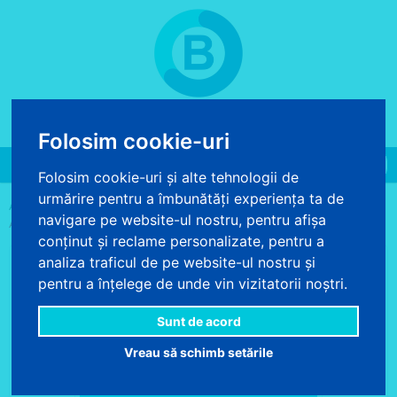
COS DE CUMPARATURI
0 produse - 0.00 lei
Folosim cookie-uri
Toggle
Folosim cookie-uri și alte tehnologii de
navigation
urmărire pentru a îmbunătăți experiența ta de
>
>
>
ACASA
AUTOCOLANT
AUTOCOLANT COLORAT UNI
navigare pe website-ul nostru, pentru afișa
AUTOCOLANT BLEU AQUA RAL 5012 LUCIOS 45 CM
conținut și reclame personalizate, pentru a
analiza traficul de pe website-ul nostru și
pentru a înțelege de unde vin vizitatorii noștri.
Sunt de acord
Vreau să schimb setările