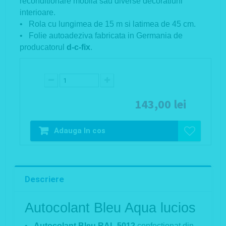
reconditionare mobila sau diverse decoratiuni
interioare.
• Rola cu lungimea de 15 m si latimea de 45 cm.
• Folie autoadeziva fabricata in Germania de
producatorul
d-c-fix
.
143,00 lei
Adauga In cos
Descriere
Autocolant Bleu Aqua lucios
•
Autocolant Bleu RAL 5012
confectionat din