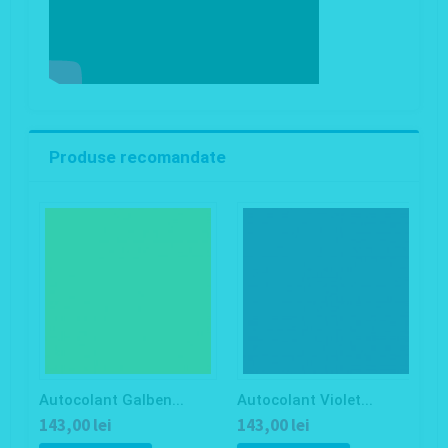
Produse recomandate
Autocolant Galben...
Autocolant Violet...
A
143,00 lei
143,00 lei
1