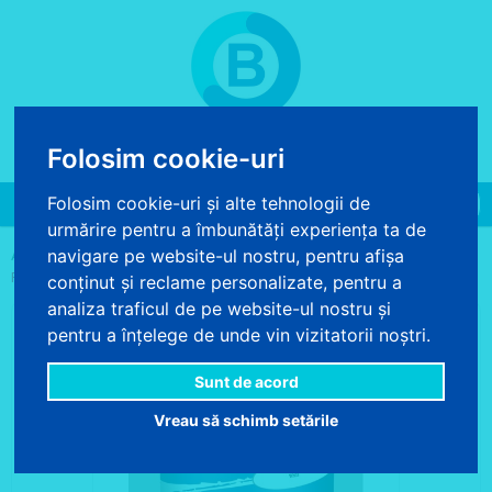
COS DE CUMPARATURI
Folosim cookie-uri
0 produse - 0.00 lei
Folosim cookie-uri și alte tehnologii de
Toggle
urmărire pentru a îmbunătăți experiența ta de
navigation
>
>
>
navigare pe website-ul nostru, pentru afișa
ACASA
VOPSELE SI PRODUSE CHIMICE
VOPSEA
VOPSEA
PENTRU METAL SI LEMN DANKE EXTERIOR 2.5L
conținut și reclame personalizate, pentru a
analiza traficul de pe website-ul nostru și
pentru a înțelege de unde vin vizitatorii noștri.
Sunt de acord
Vreau să schimb setările