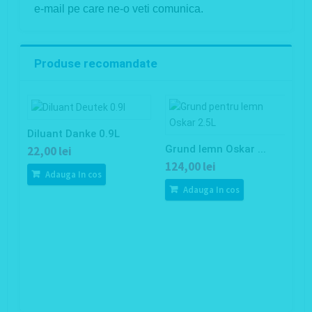
e-mail pe care ne-o veti comunica.
Produse recomandate
Diluant Danke 0.9L
Grund lemn Oskar ...
22,00 lei
124,00 lei
Adauga In cos
Adauga In cos
V
4