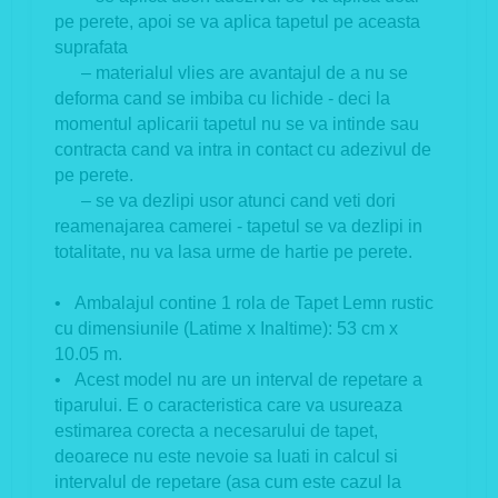
pe perete, apoi se va aplica tapetul pe aceasta
suprafata
– materialul vlies are avantajul de a nu se
deforma cand se imbiba cu lichide - deci la
momentul aplicarii tapetul nu se va intinde sau
contracta cand va intra in contact cu adezivul de
pe perete.
– se va dezlipi usor atunci cand veti dori
reamenajarea camerei - tapetul se va dezlipi in
totalitate, nu va lasa urme de hartie pe perete.
• Ambalajul contine 1 rola de Tapet Lemn rustic
cu dimensiunile (Latime x Inaltime): 53 cm x
10.05 m.
• Acest model nu are un interval de repetare a
tiparului. E o caracteristica care va usureaza
estimarea corecta a necesarului de tapet,
deoarece nu este nevoie sa luati in calcul si
intervalul de repetare (asa cum este cazul la