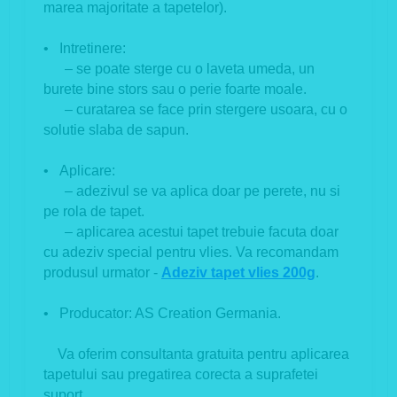
marea majoritate a tapetelor).
• Intretinere:
– se poate sterge cu o laveta umeda, un
burete bine stors sau o perie foarte moale.
– curatarea se face prin stergere usoara, cu o
solutie slaba de sapun.
• Aplicare:
– adezivul se va aplica doar pe perete, nu si
pe rola de tapet.
– aplicarea acestui tapet trebuie facuta doar
cu adeziv special pentru vlies. Va recomandam
produsul urmator -
Adeziv tapet vlies 200g
.
• Producator:
AS Creation Germania.
Va oferim consultanta gratuita pentru aplicarea
tapetului sau pregatirea corecta a suprafetei
suport.