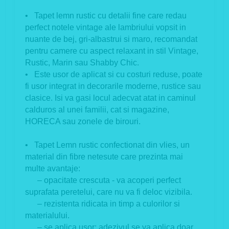
• Tapet lemn rustic cu detalii fine care redau
perfect notele vintage ale lambriului vopsit in
nuante de bej, gri-albastrui si maro, recomandat
pentru camere cu aspect relaxant in stil Vintage,
Rustic, Marin sau Shabby Chic.
• Este usor de aplicat si cu costuri reduse, poate
fi usor integrat in decorarile moderne, rustice sau
clasice. Isi va gasi locul adecvat atat in caminul
calduros al unei familii, cat si magazine,
HORECA sau zonele de birouri.
• Tapet Lemn rustic confectionat din vlies, un
material din fibre netesute care prezinta mai
multe avantaje:
– opacitate crescuta - va acoperi perfect
suprafata peretelui, care nu va fi deloc vizibila.
– rezistenta ridicata in timp a culorilor si
materialului.
– se aplica usor: adezivul se va aplica doar