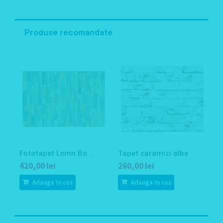
Produse recomandate
Fototapet Lemn Bo...
Tapet caramizi albe
T
420,00 lei
260,00 lei
2
Adauga In cos
Adauga In cos