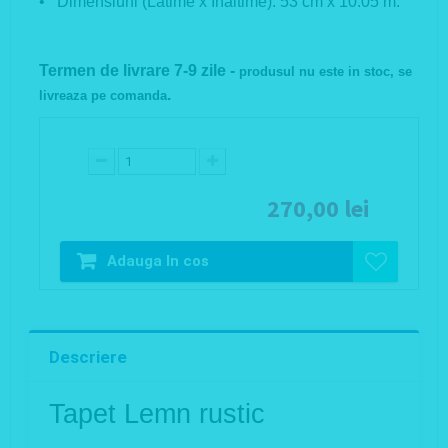
• Dimensiuni (Latime x Inaltime): 53 cm x 10.05 m.
Termen de livrare 7-9 zile -
produsul nu este in stoc, se
.
livreaza pe comanda
270,00 lei
Adauga In cos
Descriere
Tapet Lemn rustic