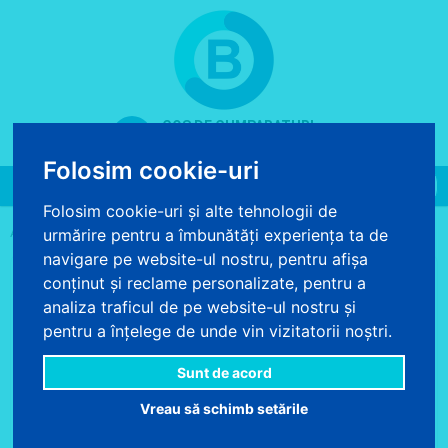
COS DE CUMPARATURI
0 produse - 0.00 lei
Folosim cookie-uri
Toggle
navigation
Folosim cookie-uri și alte tehnologii de
>
>
>
urmărire pentru a îmbunătăți experiența ta de
ACASA
TAPET
TAPET LEMN
TAPET LEMN RUSTIC
navigare pe website-ul nostru, pentru afișa
conținut și reclame personalizate, pentru a
analiza traficul de pe website-ul nostru și
pentru a înțelege de unde vin vizitatorii noștri.
Sunt de acord
Vreau să schimb setările