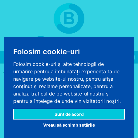
COS DE CUMPARATURI
0 produse - 0.00 lei
Folosim cookie-uri
Toggle
Folosim cookie-uri și alte tehnologii de
navigation
>
>
>
urmărire pentru a îmbunătăți experiența ta de
ACASA
TAPET
TAPET BETON
TAPET BETON VINTAGE BLEU
navigare pe website-ul nostru, pentru afișa
conținut și reclame personalizate, pentru a
analiza traficul de pe website-ul nostru și
pentru a înțelege de unde vin vizitatorii noștri.
Sunt de acord
Vreau să schimb setările