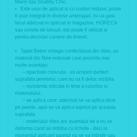
Marin sau Shabby Chic.
• Este usor de aplicat si cu costuri reduse, poate
fi usor integrat in diverse amenajari. Isi va gasi
locul adecvat in special in magazine, HORECA
sau zonele de birouri, dar poate fi utilizat si
pentru decorari camere de tineret.
• Tapet Beton vintage confectionat din vlies, un
material din fibre netesute care prezinta mai
multe avantaje:
– opacitate crescuta - va acoperi perfect
suprafata peretelui, care nu va fi deloc vizibila.
– rezistenta ridicata in timp a culorilor si
materialului.
– se aplica usor: adezivul se va aplica doar
pe perete, apoi se va aplica tapetul pe aceasta
suprafata
– materialul vlies are avantajul de a nu se
deforma cand se imbiba cu lichide - deci la
momentul aplicarii tapetul nu se va intinde sau