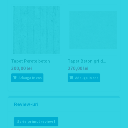
Tapet Perete beton
Tapet Beton gri d...
Ta
300,00 lei
270,00 lei
2
Adauga In cos
Adauga In cos
Review-uri
Scrie primul review !