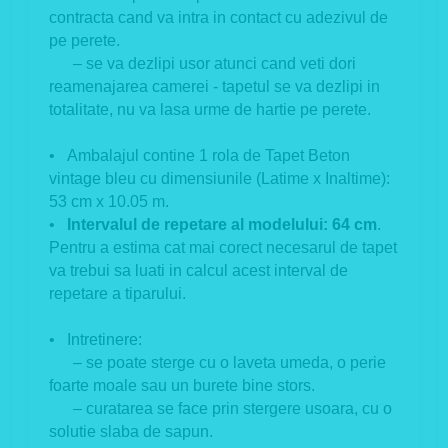
contracta cand va intra in contact cu adezivul de
pe perete.
– se va dezlipi usor atunci cand veti dori
reamenajarea camerei - tapetul se va dezlipi in
totalitate, nu va lasa urme de hartie pe perete.
• Ambalajul contine 1 rola de Tapet Beton
vintage bleu cu dimensiunile (Latime x Inaltime):
53 cm x 10.05 m.
•
Intervalul de repetare al modelului: 64 cm
.
Pentru a estima cat mai corect necesarul de tapet
va trebui sa luati in calcul acest interval de
repetare a tiparului.
• Intretinere:
– se poate sterge cu o laveta umeda, o perie
foarte moale sau un burete bine stors.
– curatarea se face prin stergere usoara, cu o
solutie slaba de sapun.