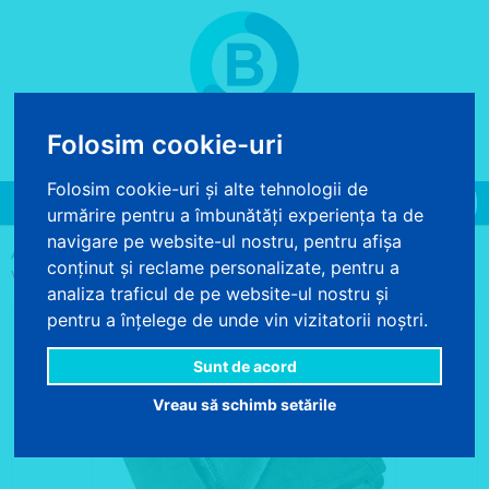
Folosim cookie-uri
COS DE CUMPARATURI
0 produse - 0.00 lei
Folosim cookie-uri și alte tehnologii de
Toggle
urmărire pentru a îmbunătăți experiența ta de
navigation
navigare pe website-ul nostru, pentru afișa
>
>
>
ACASA
DECORATIUNI TEXTILE
PATURI SI PLEDURI
PATURA
conținut și reclame personalizate, pentru a
VERDE COCOON
analiza traficul de pe website-ul nostru și
pentru a înțelege de unde vin vizitatorii noștri.
Sunt de acord
Vreau să schimb setările