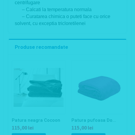
centrifugare
– Calcati la temperatura normala
– Curatarea chimica o puteti face cu orice
solvent, cu exceptia tricloretilenei
Produse recomandate
Patura neagra Cocoon
Patura pufoasa Do...
P
115,00 lei
115,00 lei
1