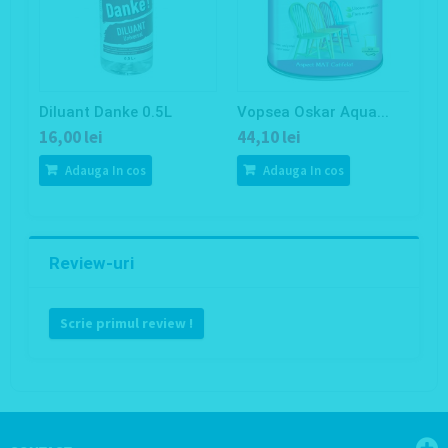
Diluant Danke 0.5L
Vopsea Oskar Aqua...
P
16,00 lei
44,10 lei
5
Adauga In cos
Adauga In cos
Review-uri
Scrie primul review !