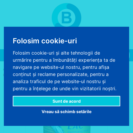
COS DE CUMPARATURI
Folosim cookie-uri
0 produse - 0.00 lei
Folosim cookie-uri și alte tehnologii de
Toggle
urmărire pentru a îmbunătăți experiența ta de
navigation
navigare pe website-ul nostru, pentru afișa
>
>
>
ACASA
VOPSELE SI PRODUSE CHIMICE
LAC PENTRU LEMN
conținut și reclame personalizate, pentru a
OSKAR AQUA LAC PENTRU LEMN MAHON 2.5L PE BAZA DE APA
analiza traficul de pe website-ul nostru și
pentru a înțelege de unde vin vizitatorii noștri.
Sunt de acord
Vreau să schimb setările
PROMO