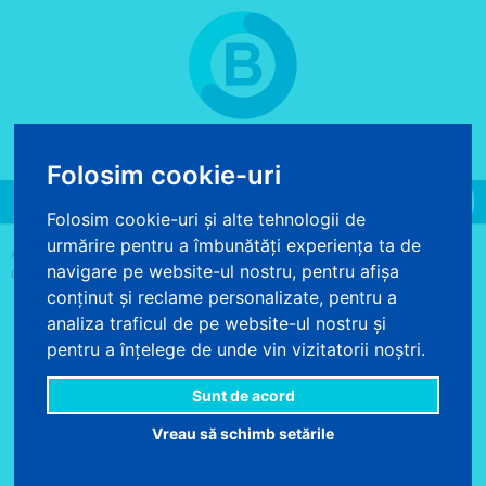
COS DE CUMPARATURI
0 produse - 0.00 lei
Folosim cookie-uri
Toggle
Folosim cookie-uri și alte tehnologii de
navigation
urmărire pentru a îmbunătăți experiența ta de
>
>
>
ACASA
FOTOTAPET
FOTOTAPET FLORAL
FOTOTAPET FLORAL
navigare pe website-ul nostru, pentru afișa
CIRES INFLORIT
conținut și reclame personalizate, pentru a
analiza traficul de pe website-ul nostru și
pentru a înțelege de unde vin vizitatorii noștri.
Sunt de acord
Vreau să schimb setările