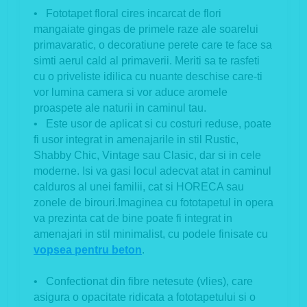
• Fototapet floral cires incarcat de flori
mangaiate gingas de primele raze ale soarelui
primavaratic, o decoratiune perete care te face sa
simti aerul cald al primaverii. Meriti sa te rasfeti
cu o priveliste idilica cu nuante deschise care-ti
vor lumina camera si vor aduce aromele
proaspete ale naturii in caminul tau.
• Este usor de aplicat si cu costuri reduse, poate
fi usor integrat in amenajarile in stil Rustic,
Shabby Chic, Vintage sau Clasic, dar si in cele
moderne. Isi va gasi locul adecvat atat in caminul
calduros al unei familii, cat si HORECA sau
zonele de birouri.Imaginea cu fototapetul in opera
va prezinta cat de bine poate fi integrat in
amenajari in stil minimalist, cu podele finisate cu
vopsea pentru beton
.
• Confectionat din fibre netesute (vlies), care
asigura o opacitate ridicata a fototapetului si o