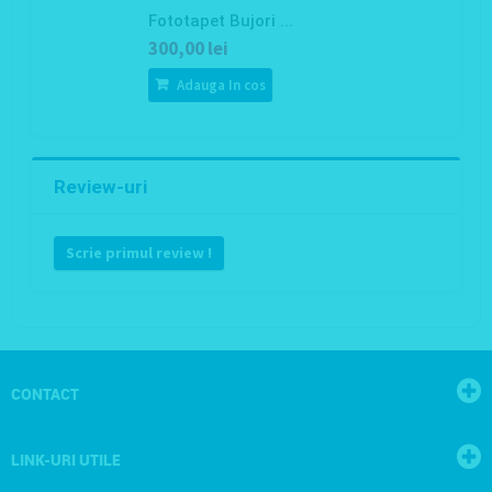
Fototapet Bujori ...
300,00 lei
Adauga In cos
Review-uri
Scrie primul review !
CONTACT
LINK-URI UTILE