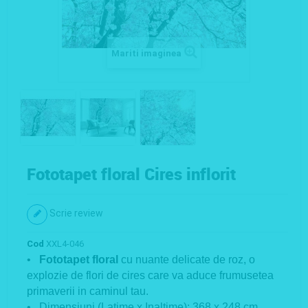
Mariti imaginea
Fototapet floral Cires inflorit
Scrie review
Cod
XXL4-046
•
Fototapet floral
cu nuante delicate de roz, o
explozie de flori de cires care va aduce frumusetea
primaverii in caminul tau.
• Dimensiuni (Latime x Inaltime): 368 x 248 cm.