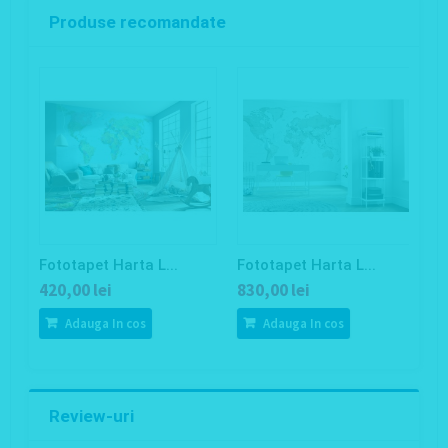
Produse recomandate
Fototapet Harta L...
Fototapet Harta L...
F
420,00 lei
830,00 lei
6
Adauga In cos
Adauga In cos
Review-uri