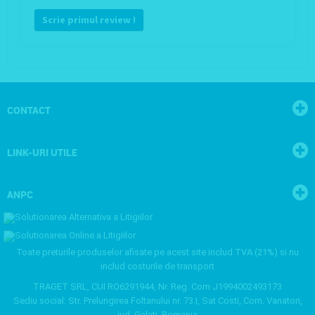
Scrie primul review !
CONTACT
LINK-URI UTILE
ANPC
Toate preturile produselor afisate pe acest site includ TVA (21%) si nu
includ costurile de transport
TRAGET SRL, CUI RO6291944, Nr. Reg. Com J1994002493173
Sediu social: Str. Prelungirea Foltanului nr. 73.I, Sat Costi, Com. Vanatori,
jud. Galati, Romania