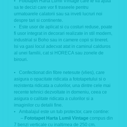
• Fototapet Harta Lumii Vintage care te va ajuta
sa te decizi care vor fi traseele pentru
urmatoarele calatorii sau sa inveti lucruri noi
despre tari si continente.
• Este usor de aplicat si cu costuri reduse, poate
fi usor integrat in decorari realizate in stil modern,
industrial si Boho sau in camere copii si tineret.
Isi va gasi locul adecvat atat in caminul calduros
al unei familii, cat si HORECA sau zonele de
birouri.
• Confectionat din fibre netesute (vlies), care
asigura o opacitate ridicata a fototapetului si o
rezistenta ridicata a culorilor, una dintre cele mai
recente tehnici dezvoltate in domeniu, ceea ce
asigura o calitate ridicata a culorilor si a
imaginilor cu detalii fine.
• Ambalajul este un tub protector, care contine:
–
Fototapet Harta Lumii Vintage
compus din
7 benzi verticale cu inaltimea de 250 cm.