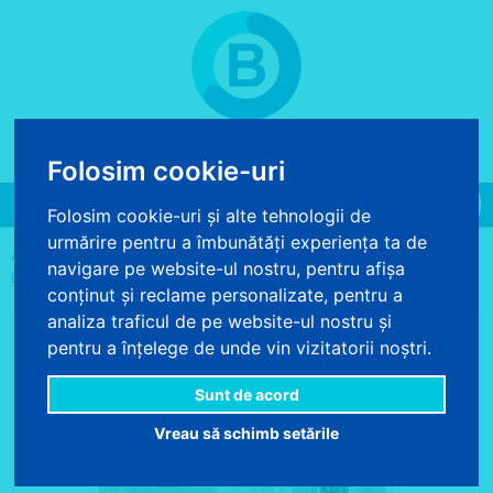
COS DE CUMPARATURI
0 produse - 0.00 lei
Folosim cookie-uri
Toggle
Folosim cookie-uri și alte tehnologii de
navigation
urmărire pentru a îmbunătăți experiența ta de
>
>
>
ACASA
FOTOTAPET
FOTOTAPET DESIGN
FOTOTAPET HARTA
navigare pe website-ul nostru, pentru afișa
LUMII VINTAGE
conținut și reclame personalizate, pentru a
analiza traficul de pe website-ul nostru și
pentru a înțelege de unde vin vizitatorii noștri.
Sunt de acord
Vreau să schimb setările