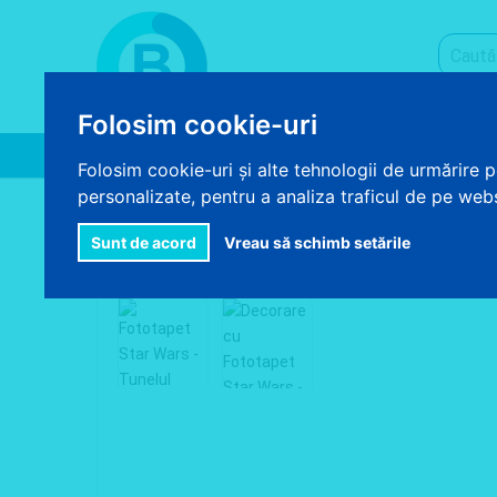
Folosim cookie-uri
Acasa
Despre noi
Produse
Folosim cookie-uri și alte tehnologii de urmărire 
personalizate, pentru a analiza traficul de pe websi
>
>
>
ACASA
FOTOTAPET
FOTOTAPET COPII
FOTOTAPET 
Mariti imaginea
Sunt de acord
Vreau să schimb setările