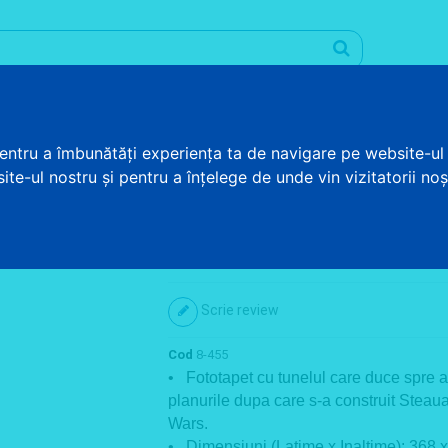
Promotii
Informatii utile
Blog
Contul meu
pentru a îmbunătăți experiența ta de navigare pe website-ul 
te-ul nostru și pentru a înțelege de unde vin vizitatorii noșt
STAR WARS - TUNELUL
Fototapet Star Wars - Tune
Scrie review
Cod
8-455
• Fototapet cu tunelul care duce spre a
planurile dupa care s-a construit Steaua
Wars.
• Dimensiuni (Latime x Inaltime): 368 