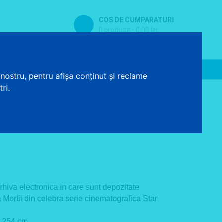
COS DE CUMPARATURI
0 produse - 0.00 lei
Contact
Baterii sanitare
nostru, pentru afișa conținut și reclame
ri.
lul
rhiva electronica in care sunt depozitate
 Mortii din celebra serie cinematografica Star
x 254 cm.