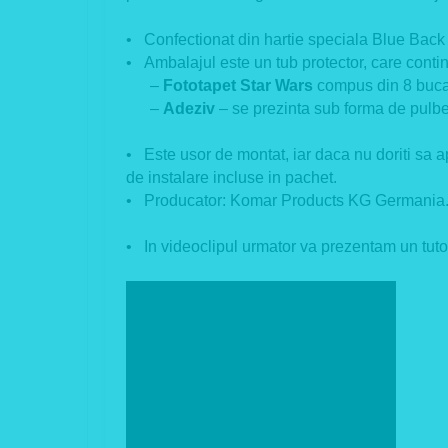
• Confectionat din hartie speciala Blue Back pa
• Ambalajul este un tub protector, care contin
–
Fototapet Star Wars
compus din 8 bucat
–
Adeziv
– se prezinta sub forma de pulb
• Este usor de montat, iar daca nu doriti sa ape
de instalare incluse in pachet.
• Producator:
Komar Products KG Germania. 
• In videoclipul urmator va prezentam un tutor