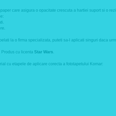
per care asigura o opacitate crescuta a hartiei suport si o rezist
e:
i.
ere.
lati la o firma specializata, puteti sa-l aplicati singuri daca urma
Produs cu licenta
Star Wars
.
ial cu etapele de aplicare corecta a fototapetului Komar: