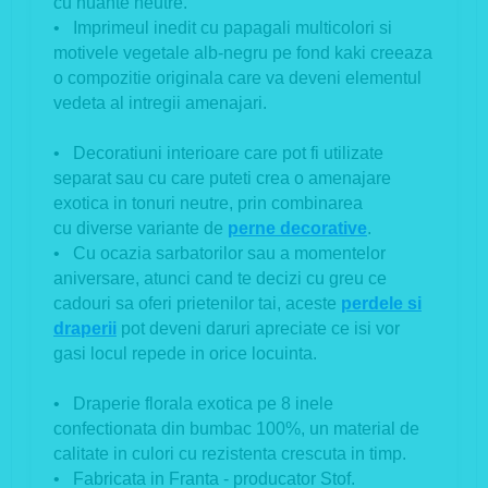
cu nuante neutre.
• Imprimeul inedit cu papagali multicolori si
motivele vegetale alb-negru pe fond kaki creeaza
o compozitie originala care va deveni elementul
vedeta al intregii amenajari.
• Decoratiuni interioare care pot fi utilizate
separat sau cu care puteti crea o amenajare
exotica in tonuri neutre, prin combinarea
cu
diverse variante de
perne decorative
.
• Cu ocazia sarbatorilor sau a momentelor
aniversare, atunci cand te decizi cu greu ce
cadouri sa oferi prietenilor tai, aceste
perdele si
draperii
pot deveni daruri apreciate ce isi vor
gasi locul repede in orice locuinta.
• Draperie florala exotica pe 8 inele
confectionata din bumbac 100%, un material de
calitate in culori cu rezistenta crescuta in timp.
• Fabricata in Franta - producator Stof.