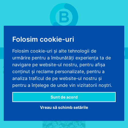
COS DE CUMPARATURI
Folosim cookie-uri
0 produse - 0.00 lei
Folosim cookie-uri și alte tehnologii de
Toggle
urmărire pentru a îmbunătăți experiența ta de
navigation
navigare pe website-ul nostru, pentru afișa
>
>
>
ACASA
DECORATIUNI TEXTILE
DRAPERII
DRAPERIE FLORALA
conținut și reclame personalizate, pentru a
EXOTICA GUATEMALA
analiza traficul de pe website-ul nostru și
pentru a înțelege de unde vin vizitatorii noștri.
Sunt de acord
Vreau să schimb setările