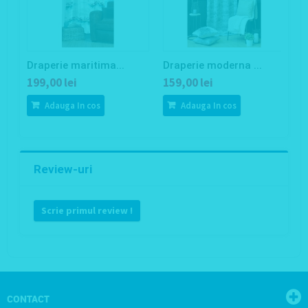
Draperie maritima...
Draperie moderna ...
D
199,00 lei
159,00 lei
1
Adauga In cos
Adauga In cos
Review-uri
Scrie primul review !
CONTACT