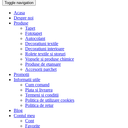
Toggle navigation
Acasa
Despre noi
Produse
Tapet
Fototapet
Autocolant
Decoratiuni textile
Decoratiuni interioare
Rolete textile si storuri
Vopsele si produse chimice
Produse de etansare
Accesorii parchet
Promotii
Informatii utile
Cum comand
Plata si livrarea
Termeni si conditii
Politica de utilizare cookies
Politica de retur
Blog
Contul meu
Cont
Favorite