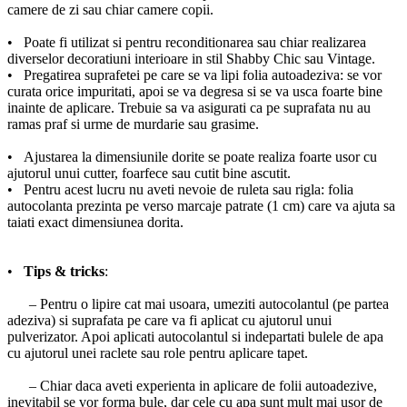
camere de zi sau chiar camere copii.
• Poate fi utilizat si pentru reconditionarea sau chiar realizarea
diverselor decoratiuni interioare in stil Shabby Chic sau Vintage.
• Pregatirea suprafetei pe care se va lipi folia autoadeziva: se vor
curata orice impuritati, apoi se va degresa si se va usca foarte bine
inainte de aplicare. Trebuie sa va asigurati ca pe suprafata nu au
ramas praf si urme de murdarie sau grasime.
• Ajustarea la dimensiunile dorite se poate realiza foarte usor cu
ajutorul unui cutter, foarfece sau cutit bine ascutit.
• Pentru acest lucru nu aveti nevoie de ruleta sau rigla: folia
autocolanta prezinta pe verso marcaje patrate (1 cm) care va ajuta sa
taiati exact dimensiunea dorita.
•
Tips & tricks
:
– Pentru o lipire cat mai usoara, umeziti autocolantul (pe partea
adeziva) si suprafata pe care va fi aplicat cu ajutorul unui
pulverizator. Apoi aplicati autocolantul si indepartati bulele de apa
cu ajutorul unei raclete sau role pentru aplicare tapet.
– Chiar daca aveti experienta in aplicare de folii autoadezive,
inevitabil se vor forma bule, dar cele cu apa sunt mult mai usor de