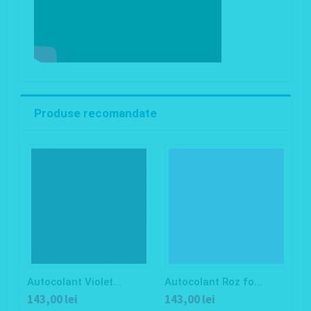
Produse recomandate
Autocolant Violet...
Autocolant Roz fo...
A
143,00 lei
143,00 lei
1