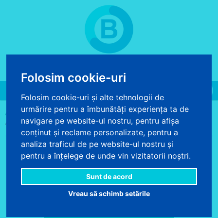
COS DE CUMPARATURI
0 produse - 0.00 lei
Folosim cookie-uri
Toggle
Folosim cookie-uri și alte tehnologii de
navigation
urmărire pentru a îmbunătăți experiența ta de
>
>
>
ACASA
AUTOCOLANT
AUTOCOLANT COLORAT UNI
navigare pe website-ul nostru, pentru afișa
AUTOCOLANT VERDE SMARALD RAL 6016 LUCIOS 45 CM
conținut și reclame personalizate, pentru a
analiza traficul de pe website-ul nostru și
pentru a înțelege de unde vin vizitatorii noștri.
Sunt de acord
Vreau să schimb setările