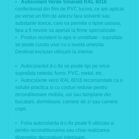
•
Autocolant Verde Smarald RAL 6016
confectionat din film de PVC lucios, ce are aplicat
pe verso un film de adeziv fara solventi sau
substante toxice, care va permite o lipire usoara,
fara a fi nevoie sa apelati la firme specializate.
• Produs rezistent la apa si umiditate - suprafata
se poate curata usor cu o laveta umezita.
Destinat exclusiv utilizarii la interior.
• Autocolantul d-c-fix se poate lipi pe orice
suprafata neteda: furnir, PVC, metal, etc.
• Autocolante verzi RAL 6016 recomandate ca o
solutie practica si cu costuri reduse pentru
reconditionare mobila, usi sau tamplarie din
bucatarii, dormitoare, camere de zi sau camere
copii.
• Folia autocolanta d-c-fix poate fi utilizata si
pentru reconditionarea sau chiar realizarea
diverselor decoratiuni interioare.