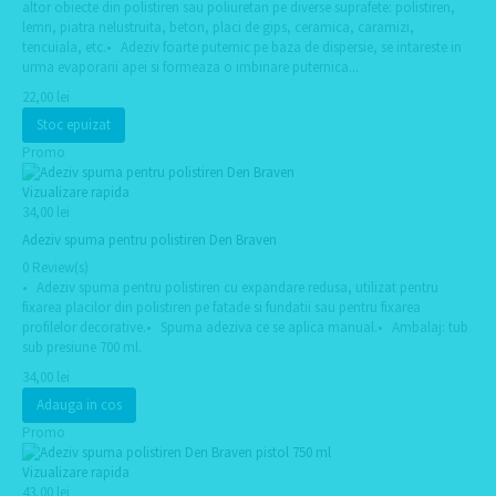
altor obiecte din polistiren sau poliuretan pe diverse suprafete: polistiren,
lemn, piatra nelustruita, beton, placi de gips, ceramica, caramizi,
tencuiala, etc.• Adeziv foarte puternic pe baza de dispersie, se intareste in
urma evaporarii apei si formeaza o imbinare puternica...
22,00 lei
Stoc epuizat
Promo
Vizualizare rapida
34,00 lei
Adeziv spuma pentru polistiren Den Braven
0 Review(s)
• Adeziv spuma pentru polistiren cu expandare redusa, utilizat pentru
fixarea placilor din polistiren pe fatade si fundatii sau pentru fixarea
profilelor decorative.• Spuma adeziva ce se aplica manual.• Ambalaj: tub
sub presiune 700 ml.
34,00 lei
Adauga in cos
Promo
Vizualizare rapida
43,00 lei