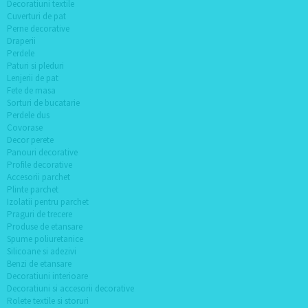
Decoratiuni textile
Cuverturi de pat
Perne decorative
Draperii
Perdele
Paturi si pleduri
Lenjerii de pat
Fete de masa
Sorturi de bucatarie
Perdele dus
Covorase
Decor perete
Panouri decorative
Profile decorative
Accesorii parchet
Plinte parchet
Izolatii pentru parchet
Praguri de trecere
Produse de etansare
Spume poliuretanice
Silicoane si adezivi
Benzi de etansare
Decoratiuni interioare
Decoratiuni si accesorii decorative
Rolete textile si storuri