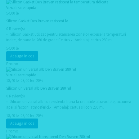
Vizualizare rapida
54,00 lei
Silicon Gasket Den Braven rezistent la...
0 Review(s)
• Silicon Gasket utilizat pentru etansarea zonelor expuse la temperaturi
inalte, de pana la 260 de grade Celsius.• Ambalaj: cartus 280 ml.
54,00 lei
Adauga in cos
Promo
Vizualizare rapida
18,40 lei
23,00 lei
-20%
Silicon universal alb Den Braven 280 ml
0 Review(s)
• Silicon universal alb cu rezistenta buna la radiatiile ultraviolete, actiunea
apei si factorii atmosferici.• Ambalaj: cartus silicon 280 ml
18,40 lei
23,00 lei
-20%
Adauga in cos
Promo