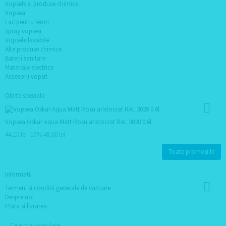
Vopsele si produse chimice
Vopsea
Lac pentru lemn
Spray vopsea
Vopsele lavabile
Alte produse chimice
Baterii sanitare
Materiale electrice
Accesorii vopsit
Oferte speciale
Vopsea Oskar Aqua Matt Rosu aristocrat RAL 3028 0.6l
44,10 lei
-10%
49,00 lei
Toate promoțiile
Informatii
Termeni si conditii generale de vanzare
Despre noi
Plata si livrarea
Cele mai populare