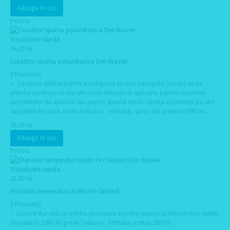
Adauga in cos
Promo
Vizualizare rapida
36,00 lei
Curatitor spuma poliuretanica Den Braven
0 Review(s)
• Curatitor utilizat pentru a indeparta spuma neintarita (cruda) de pe
pistolul profesional sau alte scule utilizate la aplicare, pentru curatarea
suprafetelor de aplicare sau pentru spuma cruda cazuta accidental pe alte
suprafete din jurul zonei de lucru.• Ambalaj: spray sub presiune 500 ml.
36,00 lei
Adauga in cos
Promo
Vizualizare rapida
21,00 lei
Etansant temperaturi inalte Fire Sealant...
0 Review(s)
• Izolant dur utilizat pentru etansarea zonelor supuse la temperaturi inalte,
de pana la 1200 de grade Celsius.• Ambalaj: cartus 280 ml.