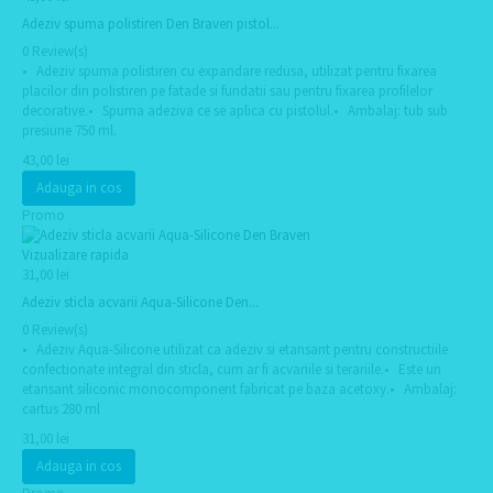
Adeziv spuma polistiren Den Braven pistol...
0 Review(s)
• Adeziv spuma polistiren cu expandare redusa, utilizat pentru fixarea
placilor din polistiren pe fatade si fundatii sau pentru fixarea profilelor
decorative.• Spuma adeziva ce se aplica cu pistolul.• Ambalaj: tub sub
presiune 750 ml.
43,00 lei
Adauga in cos
Promo
Vizualizare rapida
31,00 lei
Adeziv sticla acvarii Aqua-Silicone Den...
0 Review(s)
• Adeziv Aqua-Silicone utilizat ca adeziv si etansant pentru constructiile
confectionate integral din sticla, cum ar fi acvariile si terariile.• Este un
etansant siliconic monocomponent fabricat pe baza acetoxy.• Ambalaj:
cartus 280 ml
31,00 lei
Adauga in cos