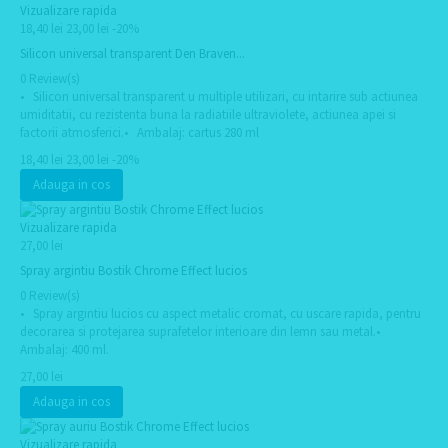
Vizualizare rapida
18,40 lei
23,00 lei
-20%
Silicon universal transparent Den Braven...
0 Review(s)
• Silicon universal transparent u multiple utilizari, cu intarire sub actiunea
umiditatii, cu rezistenta buna la radiatiile ultraviolete, actiunea apei si
factorii atmosferici.• Ambalaj: cartus 280 ml
18,40 lei
23,00 lei
-20%
Adauga in cos
Vizualizare rapida
27,00 lei
Spray argintiu Bostik Chrome Effect lucios
0 Review(s)
• Spray argintiu lucios cu aspect metalic cromat, cu uscare rapida, pentru
decorarea si protejarea suprafetelor interioare din lemn sau metal.•
Ambalaj: 400 ml.
27,00 lei
Adauga in cos
Vizualizare rapida