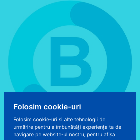
Folosim cookie-uri
Folosim cookie-uri și alte tehnologii de
urmărire pentru a îmbunătăți experiența ta de
Cos de cumparaturi
0
Produs
Produse
navigare pe website-ul nostru, pentru afișa
0 produse - 0.00 lei