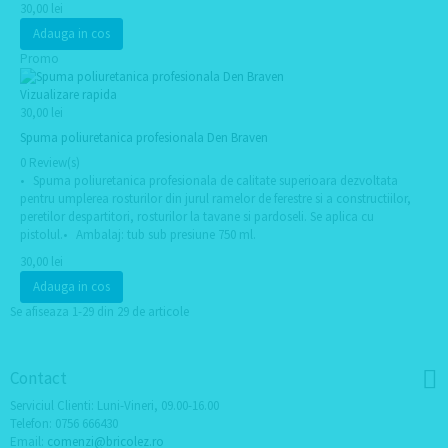
30,00 lei
Adauga in cos
Promo
Vizualizare rapida
30,00 lei
Spuma poliuretanica profesionala Den Braven
0 Review(s)
• Spuma poliuretanica profesionala de calitate superioara dezvoltata
pentru umplerea rosturilor din jurul ramelor de ferestre si a constructiilor,
peretilor despartitori, rosturilor la tavane si pardoseli. Se aplica cu
pistolul.• Ambalaj: tub sub presiune 750 ml.
30,00 lei
Adauga in cos
Se afiseaza 1-29 din 29 de articole
Contact
Serviciul Clienti: Luni-Vineri, 09.00-16.00
Telefon: 0756 666430
Email:
comenzi@bricolez.ro