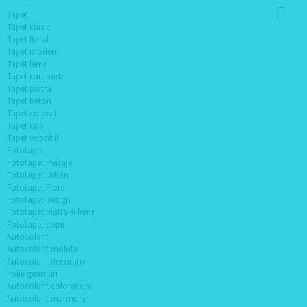
Tapet
Tapet clasic
Tapet floral
Tapet modern
Tapet lemn
Tapet caramida
Tapet piatra
Tapet beton
Tapet colorat
Tapet copii
Tapet vopsibil
Fototapet
Fototapet Peisaje
Fototapet Urban
Fototapet Floral
Fototapet Design
Fototapet piatra si lemn
Fototapet copii
Autocolant
Autocolant mobila
Autocolant decorativ
Folie geamuri
Autocolant colorat uni
Autocolant marmura