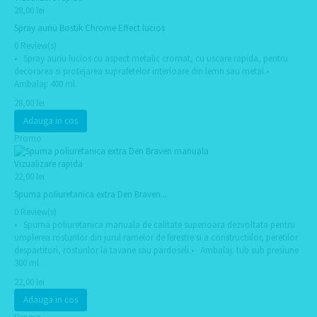
28,00 lei
Spray auriu Bostik Chrome Effect lucios
0 Review(s)
• Spray auriu lucios cu aspect metalic cromat, cu uscare rapida, pentru
decorarea si protejarea suprafetelor interioare din lemn sau metal.•
Ambalaj: 400 ml.
28,00 lei
Adauga in cos
Promo
Vizualizare rapida
22,00 lei
Spuma poliuretanica extra Den Braven...
0 Review(s)
• Spuma poliuretanica manuala de calitate superioara dezvoltata pentru
umplerea rosturilor din jurul ramelor de ferestre si a constructiilor, peretilor
despartitori, rosturilor la tavane sau pardoseli.• Ambalaj: tub sub presiune
300 ml.
22,00 lei
Adauga in cos