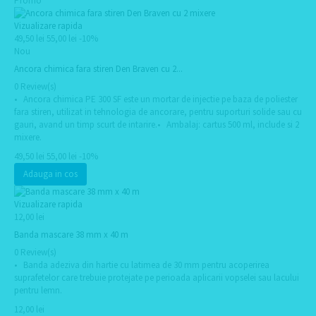
Promo
Vizualizare rapida
49,50 lei
55,00 lei
-10%
Nou
Ancora chimica fara stiren Den Braven cu 2...
0 Review(s)
• Ancora chimica PE 300 SF este un mortar de injectie pe baza de poliester
fara stiren, utilizat in tehnologia de ancorare, pentru suporturi solide sau cu
gauri, avand un timp scurt de intarire.• Ambalaj: cartus 500 ml, include si 2
mixere.
49,50 lei
55,00 lei
-10%
Adauga in cos
Vizualizare rapida
12,00 lei
Banda mascare 38 mm x 40 m
0 Review(s)
• Banda adeziva din hartie cu latimea de 30 mm pentru acoperirea
suprafetelor care trebuie protejate pe perioada aplicarii vopselei sau lacului
pentru lemn.
12,00 lei