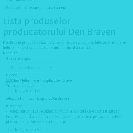
Cat tapet imi trebuie pentru o camera
Lista produselor
producatorului Den Braven
Den Braven produce adezivi, etansanti (siliconici, acrilici, hibrizi), membrane
hidroizolante si spume poliuretanice de incalta calitate
Mai mult
Sortare dupa
Promo
Vizualizare rapida
19,80 lei
22,00 lei
-10%
Adeziv bitum rece Tixoplast Den Braven
0 Review(s)
• Adeziv bitum rece Tixoplast cu multiple aplicatii care poate fi utilizat
inclusiv in conditii de ploaie.• Etansant foarte eficient pe baza de solvent
plastoelastic.• Ambalaj: cartus 280 ml
19,80 lei
22,00 lei
-10%