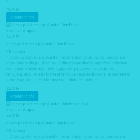
ml.
48,00 lei
Adauga in cos
Vizualizare rapida
12,50 lei
Adeziv polistiren si poliuretan Den Braven
0 Review(s)
• Adeziv polistiren si poliuretan recomandat pentru lipirea placilor si a
altor obiecte din polistiren sau poliuretan pe diverse suprafete: polistiren,
lemn, piatra nelustruita, beton, placi de gips, ceramica, caramizi,
tencuiala, etc.• Adeziv foarte puternic pe baza de dispersie, se intareste in
urma evaporarii apei si formeaza o imbinare puternica...
12,50 lei
Adauga in cos
Vizualizare rapida
22,00 lei
Adeziv polistiren si poliuretan Den Braven...
0 Review(s)
• Adeziv polistiren si poliuretan recomandat pentru lipirea placilor si a