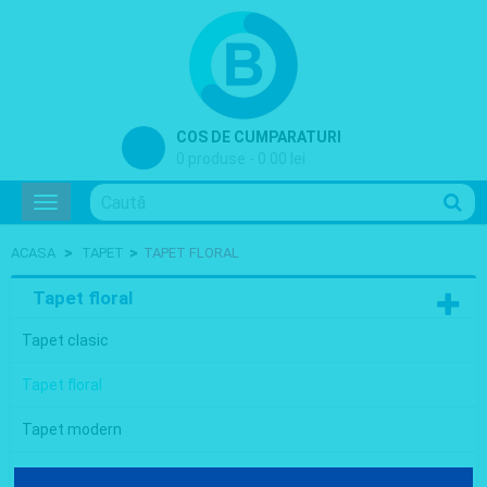
COS DE CUMPARATURI
0 produse - 0.00 lei
Toggle
navigation
>
>
ACASA
TAPET
TAPET FLORAL
Tapet floral
Tapet clasic
Tapet floral
Tapet modern
Tapet lemn