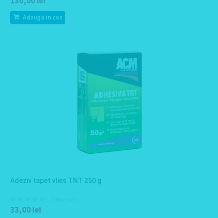
130,00 lei
Adauga in cos
Adeziv tapet vlies TNT 250 g
0 Review(s)
33,00 lei