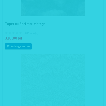
Tapet cu flori mari vintage
0 Review(s)
310,00 lei
Adauga in cos