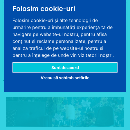
Folosim cookie-uri
Tapet caramida
Folosim cookie-uri și alte tehnologii de
Tapet piatra
urmărire pentru a îmbunătăți experiența ta de
Tapet beton
navigare pe website-ul nostru, pentru afișa
conținut și reclame personalizate, pentru a
Tapet colorat
analiza traficul de pe website-ul nostru și
pentru a înțelege de unde vin vizitatorii noștri.
Tapet copii
Sunt de acord
Tapet vopsibil
Vreau să schimb setările
Tapet floral
Exista 175 produse.