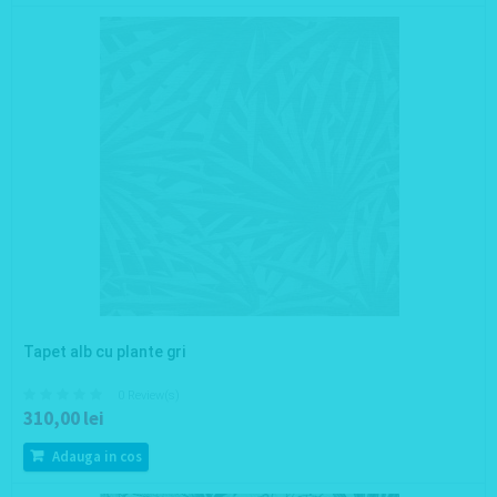
Tapet alb cu plante gri
0 Review(s)
310,00 lei
Adauga in cos