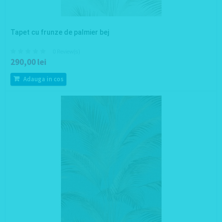
Tapet cu frunze de palmier bej
0 Review(s)
290,00 lei
Adauga in cos