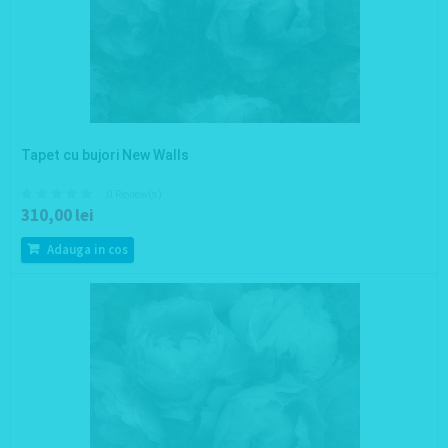
Tapet cu bujori New Walls
0 Review(s)
310,00 lei
Adauga in cos