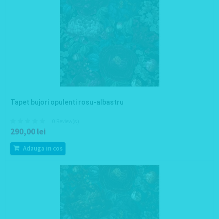
Tapet bujori opulenti rosu-albastru
0 Review(s)
290,00 lei
Adauga in cos