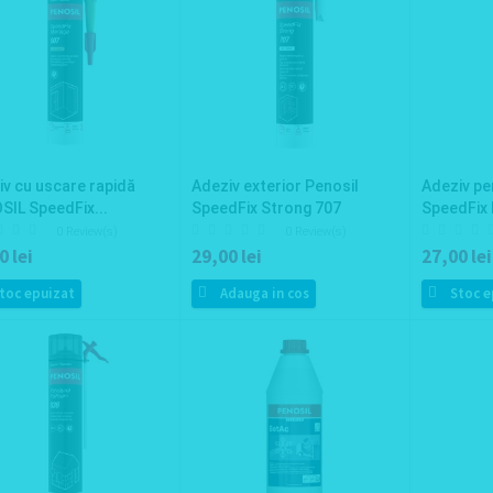
v cu uscare rapidă
Adeziv exterior Penosil
Adeziv pe
SIL SpeedFix...
SpeedFix Strong 707
SpeedFix 
0 Review(s)
0 Review(s)
0 lei
29,00 lei
27,00 lei
toc epuizat
Adauga in cos
Stoc e