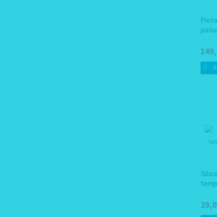
Pist
poli
149,
A
Silic
tempe
29,0