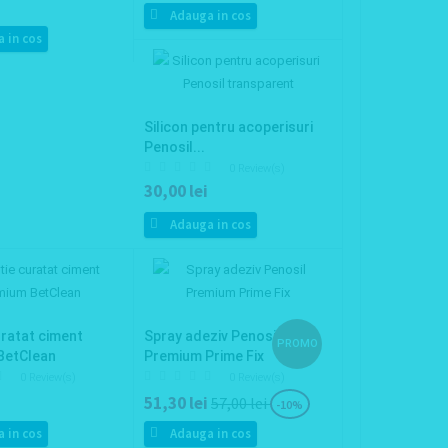
Adauga in cos
 in cos
Silicon pentru acoperisuri
Penosil...
0 Review(s)
30,00 lei
Adauga in cos
uratat ciment
Spray adeziv Penosil
PROMO
BetClean
Premium Prime Fix
0 Review(s)
0 Review(s)
51,30 lei
57,00 lei
-10%
 in cos
Adauga in cos