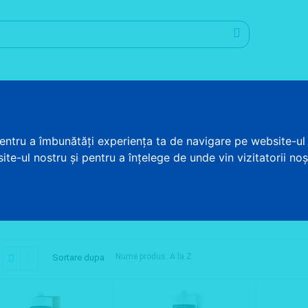
Promotii
Informatii utile
Blog
Contul meu
pentru a îmbunătăți experiența ta de navigare pe website-ul 
te-ul nostru și pentru a înțelege de unde vin vizitatorii noșt
a produselor producatorului PENOSIL
 este brandul principal al Wolf Group,
producator aflat printre liderii europeni 
t
Nume produs: A la Z
Sortare dupa