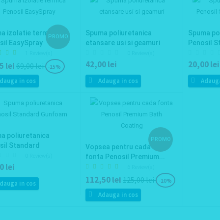
 izolatie termica
Spuma poliuretanica
Spuma pol
PROMO
sil EasySpray
etansare usi si geamuri
Penosil S
1 Review(s)
0 Review(s)
42,00 lei
20,00 lei
5 lei
69,00 lei
-15%
dauga in cos
Adauga in cos
Adauga
a poliuretanica
PROMO
sil Standard
Vopsea pentru cada
foam
0 Review(s)
fonta Penosil Premium...
0 lei
6 Review(s)
112,50 lei
125,00 lei
-10%
dauga in cos
Adauga in cos