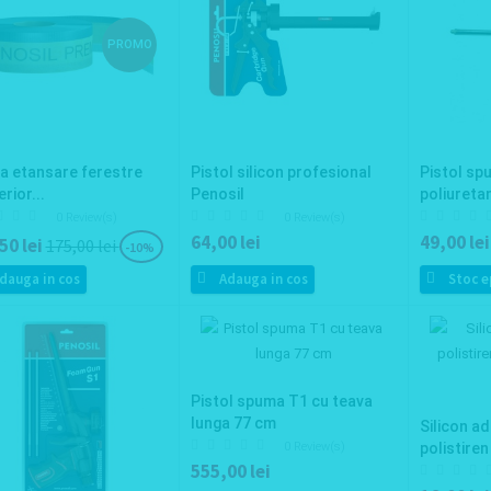
PROMO
a etansare ferestre
Pistol silicon profesional
Pistol sp
erior...
Penosil
poliureta
0 Review(s)
0 Review(s)
64,00 lei
49,00 lei
50 lei
175,00 lei
-10%
dauga in cos
Adauga in cos
Stoc e
Pistol spuma T1 cu teava
lunga 77 cm
Silicon a
0 Review(s)
polistire
555,00 lei