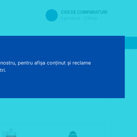
COS DE CUMPARATURI
0 produse - 0.00 lei
Contact
Baterii sanitare
nostru, pentru afișa conținut și reclame
ri.
de materiale si produse chimice pentru constructii.