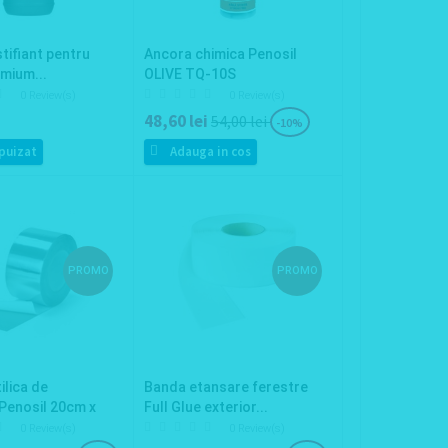
stifiant pentru
Ancora chimica Penosil
mium...
OLIVE TQ-10S
0 Review(s)
0 Review(s)
48,60 lei
54,00 lei
-10%
puizat
Adauga in cos
PROMO
PROMO
ilica de
Banda etansare ferestre
Penosil 20cm x
Full Glue exterior...
0 Review(s)
0 Review(s)