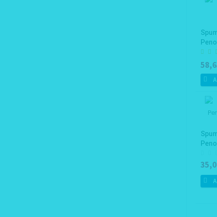
Spuma
Peno
58,6
A
Spum
Peno
Gun
35,0
A