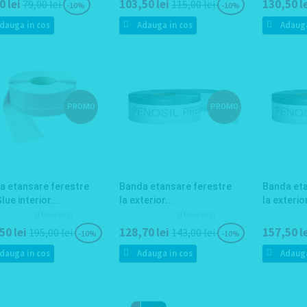
0 lei
103,50 lei
130,50 l
79,00 lei
115,00 lei
-10%
-10%
dauga in cos
Adauga in cos
Adauga
PROMO
PROMO
a etansare ferestre
Banda etansare ferestre
Banda eta
lue interior...
la exterior...
la exterior
0 Review(s)
0 Review(s)
50 lei
128,70 lei
157,50 l
195,00 lei
143,00 lei
-10%
-10%
dauga in cos
Adauga in cos
Adauga