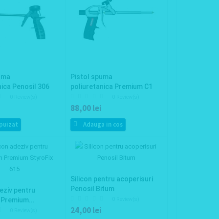
uma
Pistol spuma
nica Penosil 306
poliuretanica Premium C1
0 Review(s)
0 Review(s)
88,00 lei
puizat
Adauga in cos
Silicon pentru acoperisuri
Penosil Bitum
deziv pentru
n Premium...
0 Review(s)
24,00 lei
0 Review(s)