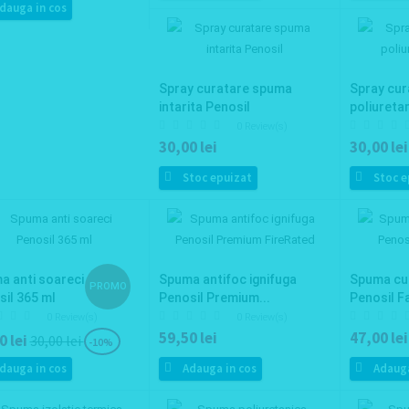
dauga in cos
Spray curatare spuma
Spray cu
intarita Penosil
poliureta
0 Review(s)
30,00 lei
30,00 lei
Stoc epuizat
Stoc e
a anti soareci
Spuma antifoc ignifuga
Spuma cu 
PROMO
il 365 ml
Penosil Premium...
Penosil 
0 Review(s)
0 Review(s)
59,50 lei
47,00 lei
0 lei
30,00 lei
-10%
dauga in cos
Adauga in cos
Adauga