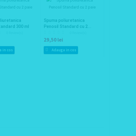
iuretanica
Spuma poliuretanica
tandard 300 ml
Penosil Standard cu 2...
0 Review(s)
0 Review(s)
29,50 lei
 in cos
Adauga in cos