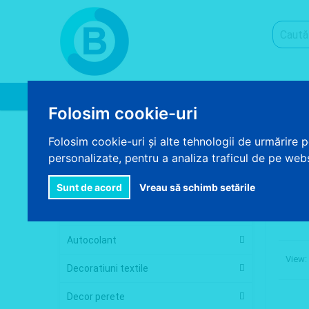
Despre noi
Produse
Acasa
Folosim cookie-uri
>
ACASA
PENOSIL
Folosim cookie-uri și alte tehnologii de urmărire 
Categorii
personalizate, pentru a analiza traficul de pe websi
List
Tapet
Sunt de acord
Vreau să schimb setările
Penosil
Fototapet
Mai mul
Autocolant
View:
Decoratiuni textile
Decor perete