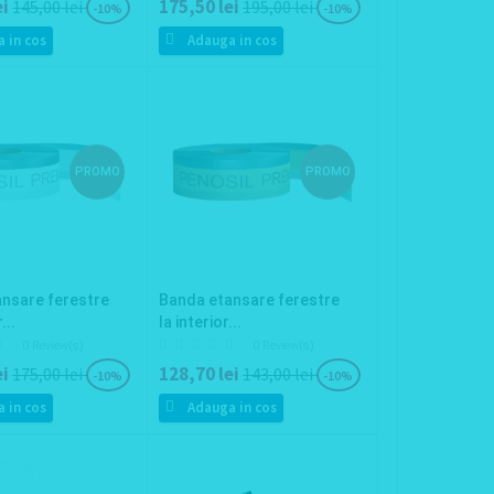
ei
175,50 lei
145,00 lei
195,00 lei
-10%
-10%
 in cos
Adauga in cos
PROMO
PROMO
nsare ferestre
Banda etansare ferestre
...
la interior...
0 Review(s)
0 Review(s)
ei
128,70 lei
175,00 lei
143,00 lei
-10%
-10%
 in cos
Adauga in cos