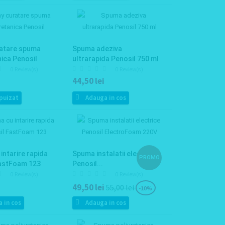
ratare spuma
Spuma adeziva
nica Penosil
ultrarapida Penosil 750 ml
0 Review(s)
0 Review(s)
44,50 lei
puizat
Adauga in cos
intarire rapida
Spuma instalatii electrice
PROMO
FastFoam 123
Penosil...
0 Review(s)
0 Review(s)
49,50 lei
55,00 lei
-10%
 in cos
Adauga in cos