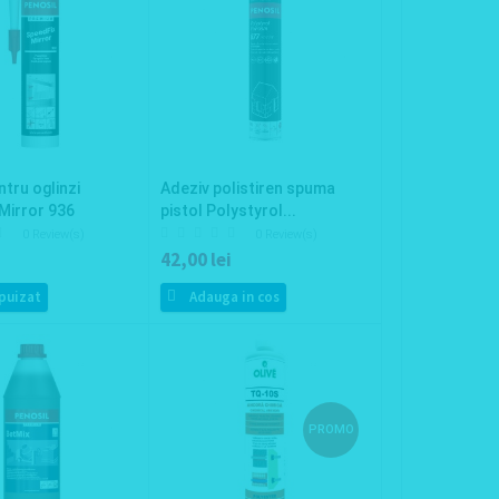
ntru oglinzi
Adeziv polistiren spuma
Mirror 936
pistol Polystyrol...
0 Review(s)
0 Review(s)
42,00 lei
puizat
Adauga in cos
PROMO