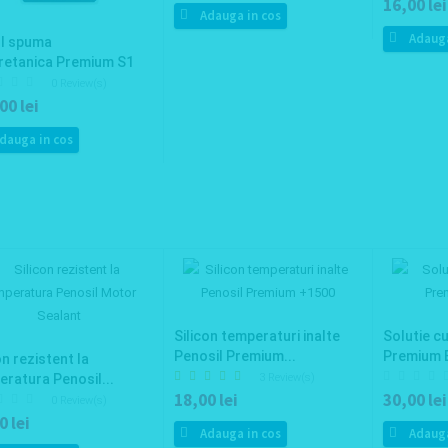
16,00 lei
Adauga in cos
Adauga
ol spuma
uretanica Premium S1
0 Review(s)
00 lei
dauga in cos
Silicon temperaturi inalte
Solutie c
Penosil Premium...
Premium 
on rezistent la
ratura Penosil...
3 Review(s)
18,00 lei
30,00 lei
0 Review(s)
0 lei
Adauga in cos
Adauga