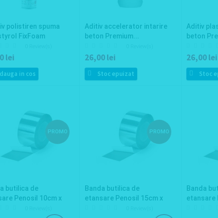
v polistiren spuma
Aditiv accelerator intarire
Aditiv pla
styrol FixFoam
beton Premium...
beton Pre
0 Review(s)
0 Review(s)
0 lei
26,00 lei
26,00 lei
dauga in cos
Stoc epuizat
Stoc e
PROMO
PROMO
 butilica de
Banda butilica de
Banda but
sare Penosil 10cm x
etansare Penosil 15cm x
etansare 
10m
10m
0 Review(s)
0 Review(s)