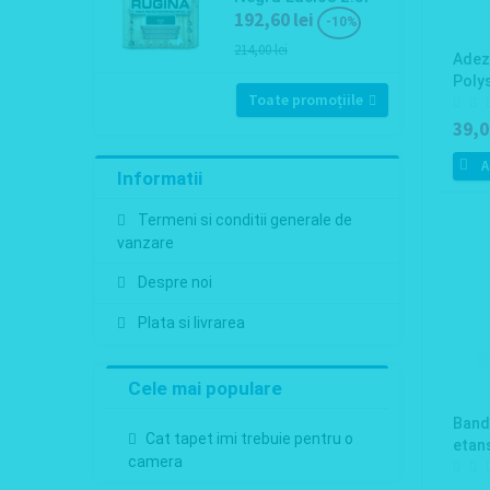
192,60 lei
-10%
214,00 lei
Adezi
Poly
Toate promoțiile
39,0
A
Informatii
Termeni si conditii generale de
vanzare
Despre noi
Plata si livrarea
Cele mai populare
Banda
Cat tapet imi trebuie pentru o
etan
camera
10m