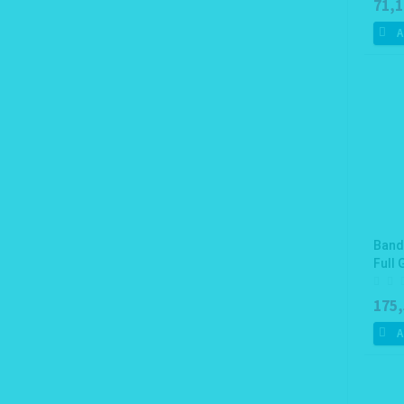
71,1
A
Band
Full G
175,
A