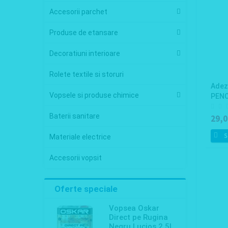
Accesorii parchet
Produse de etansare
Decoratiuni interioare
Rolete textile si storuri
Adezi
Vopsele si produse chimice
PENO
Baterii sanitare
29,0
S
Materiale electrice
Accesorii vopsit
Oferte speciale
Vopsea Oskar
Direct pe Rugina
Negru Lucios 2.5l