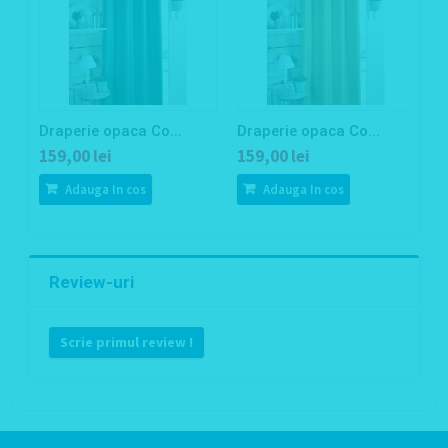
Draperie opaca Co...
Draperie opaca Co...
D
159,00 lei
159,00 lei
1
Adauga In cos
Adauga In cos
Review-uri
Scrie primul review !