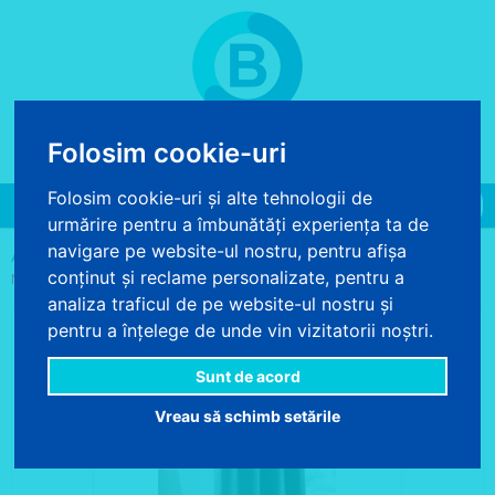
COS DE CUMPARATURI
Folosim cookie-uri
0 produse - 0.00 lei
Folosim cookie-uri și alte tehnologii de
Toggle
urmărire pentru a îmbunătăți experiența ta de
navigation
navigare pe website-ul nostru, pentru afișa
>
>
>
ACASA
DECORATIUNI TEXTILE
DRAPERII
DRAPERIE OPACA
conținut și reclame personalizate, pentru a
NOTTE GRI INCHIS
analiza traficul de pe website-ul nostru și
pentru a înțelege de unde vin vizitatorii noștri.
Sunt de acord
Vreau să schimb setările