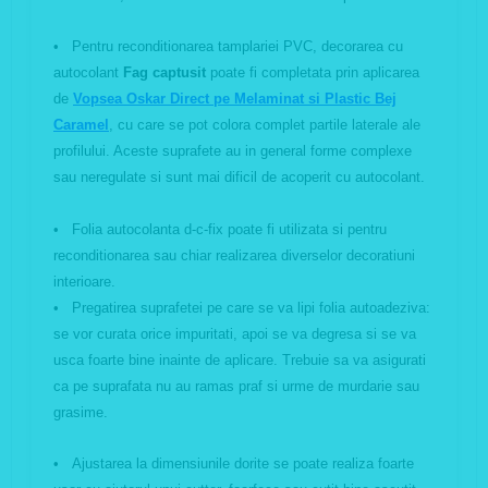
• Pentru reconditionarea tamplariei PVC, decorarea cu
autocolant
Fag captusit
poate fi completata prin aplicarea
de
Vopsea Oskar Direct pe Melaminat si Plastic Bej
Caramel
, cu care se pot colora complet partile laterale ale
profilului. Aceste suprafete au in general forme complexe
sau neregulate si sunt mai dificil de acoperit cu autocolant.
• Folia autocolanta d-c-fix poate fi utilizata si pentru
reconditionarea sau chiar realizarea diverselor decoratiuni
interioare.
• Pregatirea suprafetei pe care se va lipi folia autoadeziva:
se vor curata orice impuritati, apoi se va degresa si se va
usca foarte bine inainte de aplicare. Trebuie sa va asigurati
ca pe suprafata nu au ramas praf si urme de murdarie sau
grasime.
• Ajustarea la dimensiunile dorite se poate realiza foarte