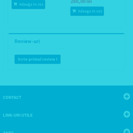
280,00 lei
Adauga In cos
Adauga In cos
Review-uri
Scrie primul review !
CONTACT
LINK-URI UTILE
ANPC