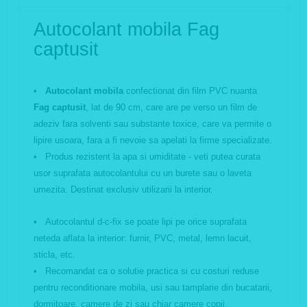
Autocolant mobila Fag
captusit
•
Autocolant mobila
confectionat din film PVC nuanta
Fag captusit
, lat de 90 cm, care are pe verso un film de
adeziv fara solventi sau substante toxice, care va permite o
lipire usoara, fara a fi nevoie sa apelati la firme specializate.
• Produs rezistent la apa si umiditate - veti putea curata
usor suprafata autocolantului cu un burete sau o laveta
umezita. Destinat exclusiv utilizarii la interior.
• Autocolantul d-c-fix se poate lipi pe orice suprafata
neteda aflata la interior: furnir, PVC, metal, lemn lacuit,
sticla, etc.
• Recomandat ca o solutie practica si cu costuri reduse
pentru reconditionare mobila, usi sau tamplarie din bucatarii,
dormitoare, camere de zi sau chiar camere copii.