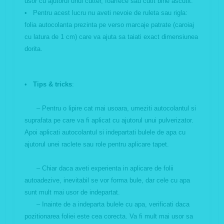
usor cu ajutorul unui cutter, foarfece sau cutit bine ascutit.
• Pentru acest lucru nu aveti nevoie de ruleta sau rigla:
folia autocolanta prezinta pe verso marcaje patrate (caroiaj
cu latura de 1 cm) care va ajuta sa taiati exact dimensiunea
dorita.
•
Tips & tricks
:
– Pentru o lipire cat mai usoara, umeziti autocolantul si
suprafata pe care va fi aplicat cu ajutorul unui pulverizator.
Apoi aplicati autocolantul si indepartati bulele de apa cu
ajutorul unei raclete sau role pentru aplicare tapet.
– Chiar daca aveti experienta in aplicare de folii
autoadezive, inevitabil se vor forma bule, dar cele cu apa
sunt mult mai usor de indepartat.
– Inainte de a indeparta bulele cu apa, verificati daca
pozitionarea foliei este cea corecta. Va fi mult mai usor sa