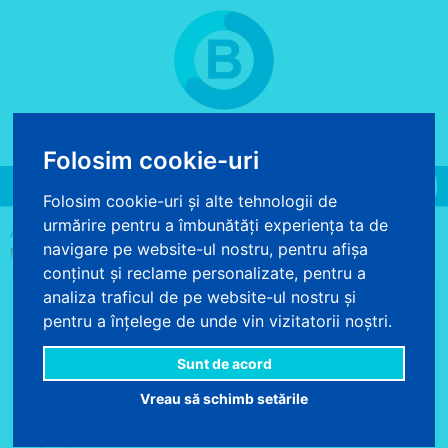
COS DE CUMPARATURI
0 produse - 0.00 lei
Folosim cookie-uri
Toggle
Folosim cookie-uri și alte tehnologii de
navigation
urmărire pentru a îmbunătăți experiența ta de
>
>
>
ACASA
AUTOCOLANT
AUTOCOLANT MOBILA
AUTOCOLANT
navigare pe website-ul nostru, pentru afișa
MOBILA FURNIR FAG CAPTUSIT 90 CM
conținut și reclame personalizate, pentru a
Mariti imaginea
analiza traficul de pe website-ul nostru și
pentru a înțelege de unde vin vizitatorii noștri.
Autocolant mobila furnir Fag
Sunt de acord
captusit 90 cm
Vreau să schimb setările
Scrie review