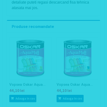
detaliate puteti regasi descarcand fisa tehnica
atasata mai jos.
Produse recomandate
Vopsea Oskar Aqua...
Vopsea Oskar Aqua...
V
44,10 lei
44,10 lei
4
Adauga In cos
Adauga In cos