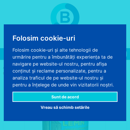
Folosim cookie-uri
COS DE CUMPARATURI
0 produse - 0.00 lei
Folosim cookie-uri și alte tehnologii de
Toggle
urmărire pentru a îmbunătăți experiența ta de
navigation
navigare pe website-ul nostru, pentru afișa
>
>
>
ACASA
VOPSELE SI PRODUSE CHIMICE
ALTE PRODUSE CHIMICE
conținut și reclame personalizate, pentru a
GRUND LEMN PE BAZA DE APA OSKAR 2.5L - GRUND LEMN
analiza traficul de pe website-ul nostru și
pentru a înțelege de unde vin vizitatorii noștri.
Sunt de acord
Vreau să schimb setările