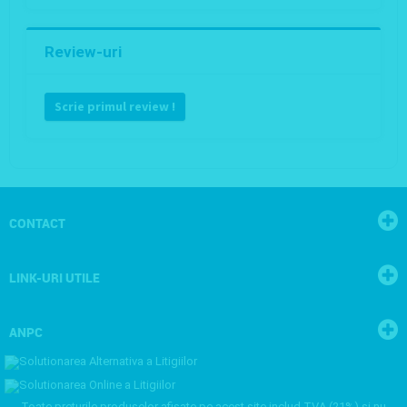
Review-uri
Scrie primul review !
CONTACT
LINK-URI UTILE
ANPC
Toate preturile produselor afisate pe acest site includ TVA (21%) si nu