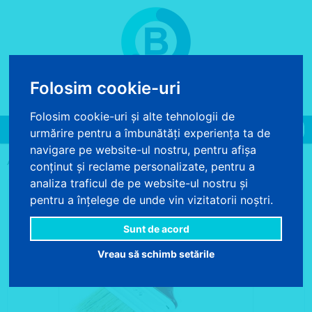
Folosim cookie-uri
COS DE CUMPARATURI
0 produse - 0.00 lei
Folosim cookie-uri și alte tehnologii de
Toggle
urmărire pentru a îmbunătăți experiența ta de
navigation
navigare pe website-ul nostru, pentru afișa
>
>
ACASA
ACCESORII VOPSIT
PENSULA CU MANER PVC - 70MM
conținut și reclame personalizate, pentru a
analiza traficul de pe website-ul nostru și
pentru a înțelege de unde vin vizitatorii noștri.
Sunt de acord
Vreau să schimb setările