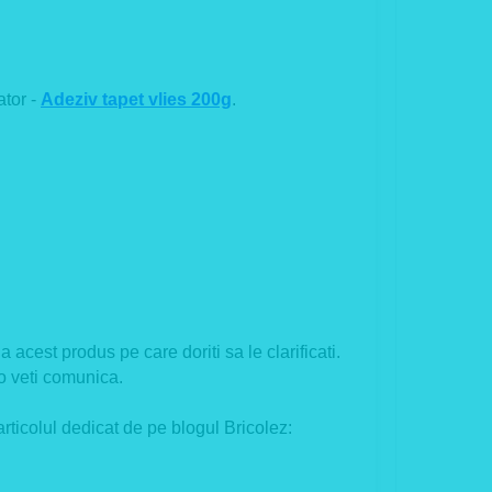
ator -
Adeziv tapet vlies 200g
.
 acest produs pe care doriti sa le clarificati.
o veti comunica.
ticolul dedicat de pe blogul Bricolez: