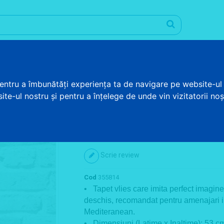
Promotii
Informatii utile
Blog
Contul meu
pentru a îmbunătăți experiența ta de navigare pe website-ul 
RAMIDA GRI
te-ul nostru și pentru a înțelege de unde vin vizitatorii noșt
Tapet imitatie caramida gr
Scrie review
Cod
355814
• Tapet vlies care imita perfect imaginea
deschis, recomandat pentru amenajari in
Mediteranean.
• Dimensiuni (Latime x Inaltime): 53 c