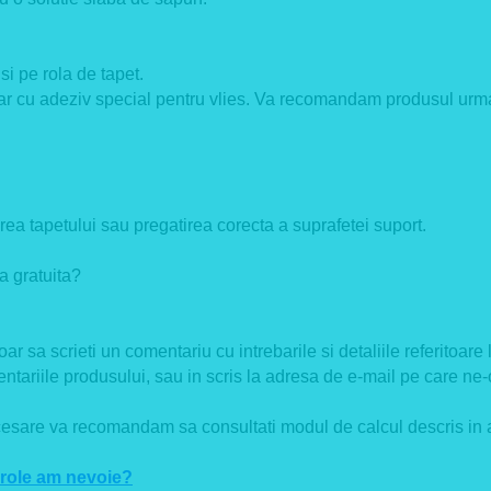
i pe rola de tapet.
ar cu adeziv special pentru vlies. Va recomandam produsul urm
ea tapetului sau pregatirea corecta a suprafetei suport.
 gratuita?
sa scrieti un comentariu cu intrebarile si detaliile referitoare la
tariile produsului, sau in scris la adresa de e-mail pe care ne-
cesare va recomandam sa consultati modul de calcul descris in ar
 role am nevoie?