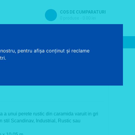
COS DE CUMPARATURI
0 produse - 0.00 lei
Contact
Baterii sanitare
nostru, pentru afișa conținut și reclame
ri.
i
 a unui perete rustic din caramida varuit in gri
 stil Scandinav, Industrial, Rustic sau
m x 10.05 m.