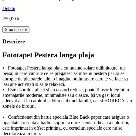
Detalii
259,00 lei
Stoc epuizat
Descriere
Fototapet Pestera langa plaja
• Fototapet Pestera langa plaja cu nuante solare odihnitoare, un
peisaj in care valurile ce se pregatesc sa intre in pestera par sa se
apropie de picioarele tale, o imagine odihnitoare care te va face sa
lasi alte activitati si sa te relaxezi.
• Este usor de aplicat si cu costuri reduse, poate fi usor integrat in
amenajarile moderne, minimaliste sau clasice. Isi va gasi locul
adecvat atat in caminul calduros al unei familii, cat si HORECA sau
zonele de birouri.
• Confectionat din hartie speciala Blue Back paper care asigura o
opacitate crescuta a hartiei suport si o rezistenta ridicata a culorilor,
este imprimat in offset printing, cu cerneluri speciale care nu se
decoloreaza in timp.