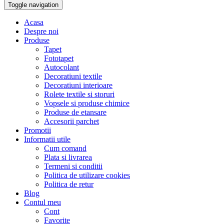
Toggle navigation
Acasa
Despre noi
Produse
Tapet
Fototapet
Autocolant
Decoratiuni textile
Decoratiuni interioare
Rolete textile si storuri
Vopsele si produse chimice
Produse de etansare
Accesorii parchet
Promotii
Informatii utile
Cum comand
Plata si livrarea
Termeni si conditii
Politica de utilizare cookies
Politica de retur
Blog
Contul meu
Cont
Favorite