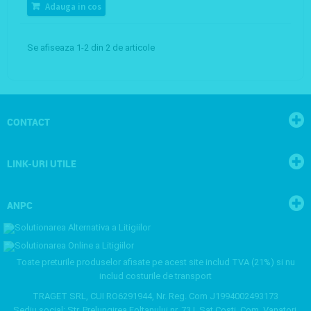
Adauga in cos
Se afiseaza 1-2 din 2 de articole
CONTACT
LINK-URI UTILE
ANPC
Toate preturile produselor afisate pe acest site includ TVA (21%) si nu
includ costurile de transport
TRAGET SRL, CUI RO6291944, Nr. Reg. Com J1994002493173
Sediu social: Str. Prelungirea Foltanului nr. 73.I, Sat Costi, Com. Vanatori,