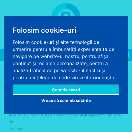
Folosim cookie-uri
COS DE CUMPARATURI
Folosim cookie-uri și alte tehnologii de
0 produse - 0.00 lei
urmărire pentru a îmbunătăți experiența ta de
Toggle
navigare pe website-ul nostru, pentru afișa
navigation
conținut și reclame personalizate, pentru a
>
ACASA
ACM
analiza traficul de pe website-ul nostru și
pentru a înțelege de unde vin vizitatorii noștri.
Categorii
Sunt de acord
Lista produselor producatorului ACM
Vreau să schimb setările
ACM Italia - Producator de adezivi profesionali sau pentru proiecte
DIY.
Mai mult